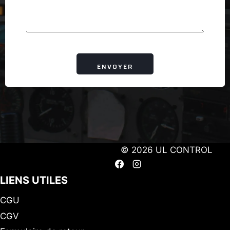
i
l
ENVOYER
© 2026 UL CONTROL
LIENS UTILES
CGU
CGV