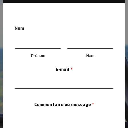
Nom
Prénom
Nom
E
E-mail
*
-
m
a
i
l
o
u
Commentaire ou message
*
E
-
m
a