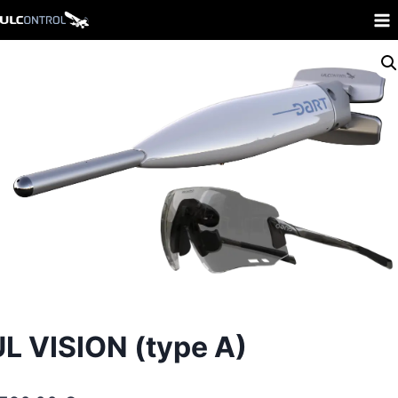
Aller
au
contenu
UL VISION (type A)