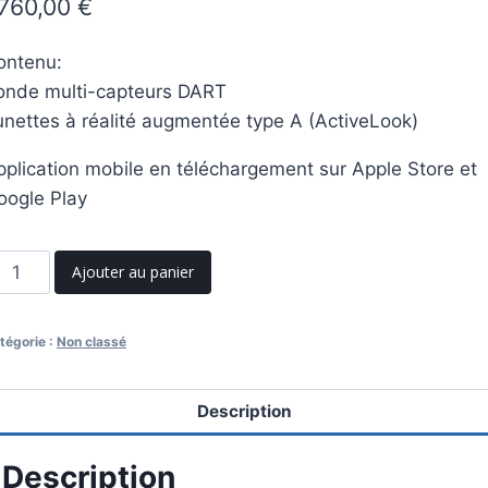
760,00
€
ontenu:
onde multi-capteurs DART
unettes à réalité augmentée type A (ActiveLook)
pplication mobile en téléchargement sur Apple Store et
oogle Play
antité
Ajouter au panier
e
L
tégorie :
Non classé
ISION
ype
)
Description
Description