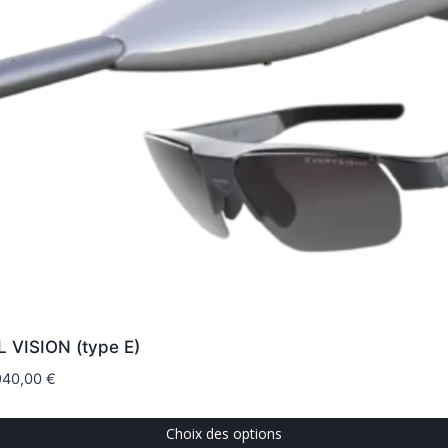
L VISION (type E)
940,00
€
Choix des options